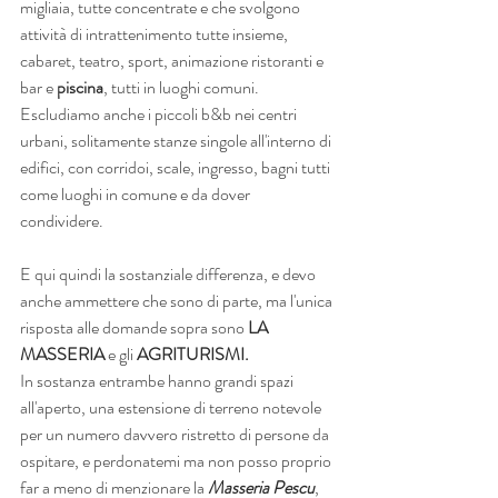
migliaia, tutte concentrate e che svolgono 
attività di intrattenimento tutte insieme, 
cabaret, teatro, sport, animazione ristoranti e 
bar e 
piscina
, tutti in luoghi comuni. 
Escludiamo anche i piccoli b&b nei centri 
urbani, solitamente stanze singole all'interno di 
edifici, con corridoi, scale, ingresso, bagni tutti 
come luoghi in comune e da dover 
condividere.
E qui quindi la sostanziale differenza, e devo 
anche ammettere che sono di parte, ma l'unica 
risposta alle domande sopra sono
 LA 
MASSERIA
 e gli 
AGRITURISMI.
In sostanza entrambe hanno grandi spazi 
all'aperto, una estensione di terreno notevole 
per un numero davvero ristretto di persone da 
ospitare, e perdonatemi ma non posso proprio 
far a meno di menzionare la 
Masseria Pescu
, 