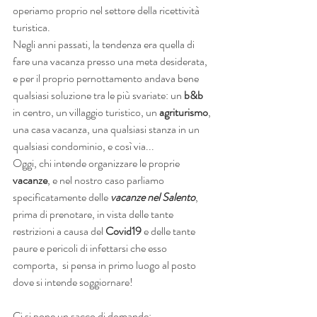
operiamo proprio nel settore della ricettività 
turistica.
Negli anni passati, la tendenza era quella di 
fare una vacanza presso una meta desiderata, 
e per il proprio pernottamento andava bene 
qualsiasi soluzione tra le più svariate: un 
b&b
in centro, un villaggio turistico, un 
agriturismo
, 
una casa vacanza, una qualsiasi stanza in un 
qualsiasi condominio, e così via...
Oggi, chi intende organizzare le proprie 
vacanze
, e nel nostro caso parliamo 
specificatamente delle 
vacanze nel Salento
, 
prima di prenotare, in vista delle tante 
restrizioni a causa del 
Covid19
 e delle tante 
paure e pericoli di infettarsi che esso 
comporta,  si pensa in primo luogo al posto 
dove si intende soggiornare!
Ci si pone un sacco di domande: