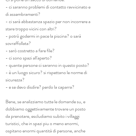
- ci saranno problemi di contatto ravvicinato e 
di assembramenti?
- ci sarà abbastanza spazio per non incorrere a 
stare troppo vicini con altri?
- potrò godermi in pace la piscina? o sarà 
sovraffollata?
- sarò costretto a fare file?
- ci sono spazi all'aperto?
- quante persone ci saranno in questo posto?
- è un luogo sicuro? si rispettano le norme di 
sicurezza?
- e se devo disdire? perdo la caparra?
Bene, se analizziamo tutte le domande su, e 
dobbiamo oggettivamente trovare un posto 
da prenotare, escludiamo subito i villaggi 
turistici, che in spazi piu o meno enormi, 
ospitano enormi quantità di persone, anche 