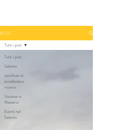
Prenota una camera - Book A Room
BLOG
Tutti i post
Tutti i post
Salento
certificati di
eccellenza e
riconos
Vacanze in
Masseria
Eventi nel
Salento