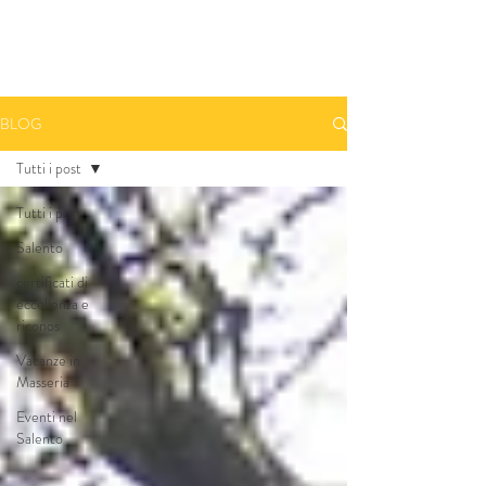
Prenota una camera - Book A Room
BLOG
Tutti i post
Tutti i post
Salento
certificati di
eccellenza e
riconos
Vacanze in
Masseria
Eventi nel
Salento