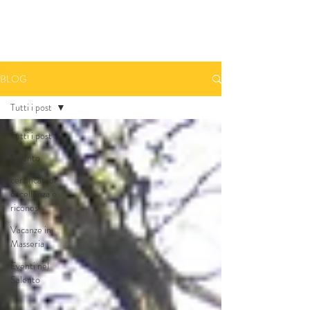
Prenota una camera - Book A Room
BLOG
Tutti i post
Tutti i post
Salento
certificati di
eccellenza e
riconos
Vacanze in
Masseria
Eventi nel
Salento