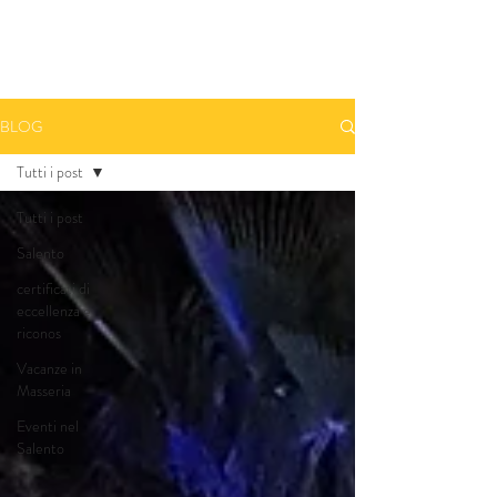
Prenota una camera - Book A Room
BLOG
Tutti i post
Tutti i post
Salento
certificati di
eccellenza e
riconos
Vacanze in
Masseria
Eventi nel
Salento