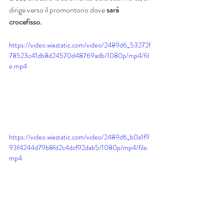
dirige verso il promontorio dove 
sarà 
crocefisso.
https://video.wixstatic.com/video/2489d6_53272f
78523c41db8d24570d48769adb/1080p/mp4/fil
e.mp4
https://video.wixstatic.com/video/2489d6_b0a1f9
93f4244d79b8fd2c4dcf92dab5/1080p/mp4/file.
mp4