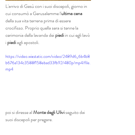
L'arrivo di Gesù con i suoi discepoli, giorno in 
cui consumò a Gerusalemme l'
ultima cena
della sua vita terrena prima di essere 
crocifisso. Proprio quella sera si tenne la 
cerimonia della lavanda dei 
piedi
 in cui egli lavò 
i 
piedi
 agli apostoli.
https://video.wixstatic.com/video/2489d6_6b4b8
b676a134c3588f158ebad33fb92/480p/mp4/file.
mp4
poi si diresse al 
Monte degli Ulivi 
seguito dai 
suoi discepoli per pregare.