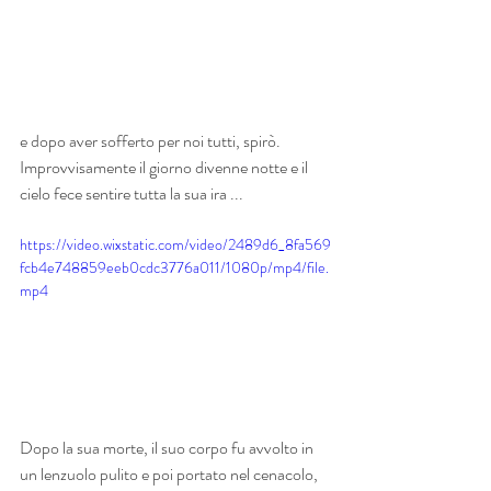
e dopo aver sofferto per noi tutti, spirò.
Improvvisamente il giorno divenne notte e il 
cielo fece sentire tutta la sua ira ...
https://video.wixstatic.com/video/2489d6_8fa569
fcb4e748859eeb0cdc3776a011/1080p/mp4/file.
mp4
Dopo la sua morte, il suo corpo fu avvolto in 
un lenzuolo pulito e poi portato nel cenacolo, 