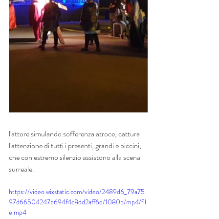
l'attore simulando sofferenza atroce, cattura 
l'attenzione di tutti i presenti, grandi e piccini, 
che con estremo silenzio assistono alla scena 
surreale.
https://video.wixstatic.com/video/2489d6_79a75
97d66504247b694f4c8dd2aff6e/1080p/mp4/fil
e.mp4