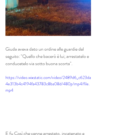
Giuda aveva dato un ordine alle guardie del 
seguito: "Quello che bacerò è lui; arrestatelo e 
conducetelo via sotto buona scorta".
https://video.wixstatic.com/video/2489d6_c623da
4e313b4c4194fa43783c8ba08d/480p/mp4/file.
mp4
E fu Così che venne arrestato, incatenato e 