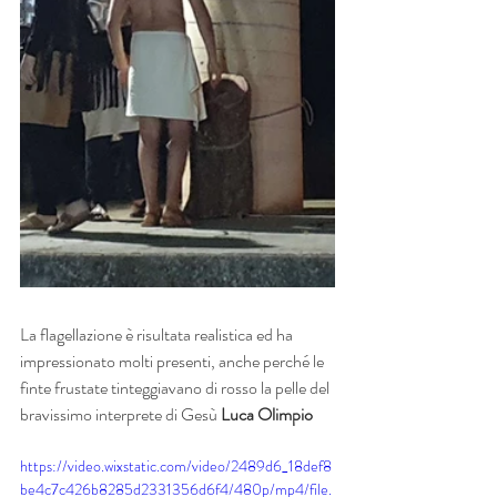
La flagellazione è risultata realistica ed ha 
impressionato molti presenti, anche perché le 
finte frustate tinteggiavano di rosso la pelle del 
bravissimo interprete di Gesù 
Luca Olimpio
https://video.wixstatic.com/video/2489d6_18def8
be4c7c426b8285d2331356d6f4/480p/mp4/file.