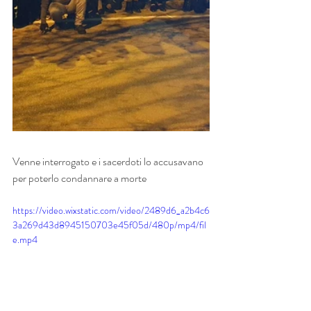
Venne interrogato e i sacerdoti lo accusavano 
per poterlo condannare a morte
https://video.wixstatic.com/video/2489d6_a2b4c6
3a269d43d8945150703e45f05d/480p/mp4/fil
e.mp4