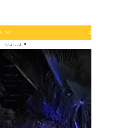
Prenota una camera - Book A Room
BLOG
Tutti i post
Tutti i post
Salento
certificati di
eccellenza e
riconos
Vacanze in
Masseria
Eventi nel
Salento